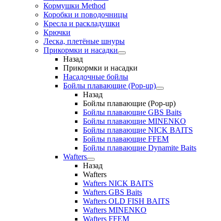
Кормушки Method
Коробки и поводочницы
Кресла и раскладушки
Крючки
Леска, плетёные шнуры
Прикормки и насадки
Назад
Прикормки и насадки
Насадочные бойлы
Бойлы плавающие (Pop-up)
Назад
Бойлы плавающие (Pop-up)
Бойлы плавающие GBS Baits
Бойлы плавающие MINENKO
Бойлы плавающие NICK BAITS
Бойлы плавающие FFEM
Бойлы плавающие Dynamite Baits
Wafters
Назад
Wafters
Wafters NICK BAITS
Wafters GBS Baits
Wafters OLD FISH BAITS
Wafters MINENKO
Wafters FFEM