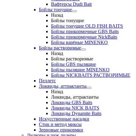
Вафтерсы Dudi Bait
Бойлы тонущие
Назад
Бойлы тонущие
Бойлы тонущие OLD FISH BAITS
Бойлы прикормочные GBS Baits
Бойлы прикормочные NickBaits
Бойлы варёные MINENKO
Бойлы растворимые
Назад
Бойлы растворимые
Бойлы GBS пылящие
Бойлы пылящие MINENKO
Бойлы NICKBAITS РАСТВОРИМЫЕ
Пеллетс
Ликвиды, аттрактанты
Назад
Ликвиды, аттрактанты
Ликвиды GBS Baits
Ликвиды NICK BAITS
Ликвиды Dynamite Baits
Искусственные насадки
Стик и метод миксы
Зерновые прикормки
Лидкоры и шок лидеры