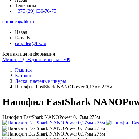
Телефоны
+375 (29) 630-76-75
carpidea@bk.ru
Назад
E-mails
carpidea@bk.ru
Контактная информация
Минск, ТД Ждановичи, пав.309
Главная
Каталог
Леска, плетёные шнуры
Нанофил EastShark NANOPower 0,17мм 275м
Нанофил EastShark NANOPowe
Нанофил EastShark NANOPower 0,17мм 275м