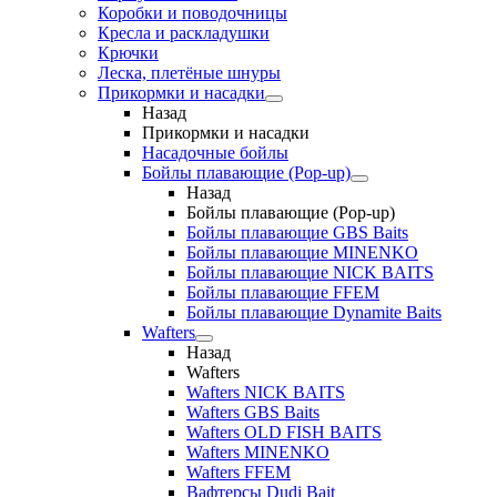
Коробки и поводочницы
Кресла и раскладушки
Крючки
Леска, плетёные шнуры
Прикормки и насадки
Назад
Прикормки и насадки
Насадочные бойлы
Бойлы плавающие (Pop-up)
Назад
Бойлы плавающие (Pop-up)
Бойлы плавающие GBS Baits
Бойлы плавающие MINENKO
Бойлы плавающие NICK BAITS
Бойлы плавающие FFEM
Бойлы плавающие Dynamite Baits
Wafters
Назад
Wafters
Wafters NICK BAITS
Wafters GBS Baits
Wafters OLD FISH BAITS
Wafters MINENKO
Wafters FFEM
Вафтерсы Dudi Bait