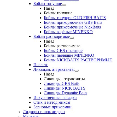
Бойлы тонущие
Назад
Бойлы тонущие
Бойлы тонущие OLD FISH BAITS
Бойлы прикормочные GBS Baits
Бойлы прикормочные NickBaits
Бойлы варёные MINENKO
Бойлы растворимые
Назад
Бойлы растворимые
Бойлы GBS пылящие
Бойлы пылящие MINENKO
Бойлы NICKBAITS РАСТВОРИМЫЕ
Пеллетс
Ликвиды, аттрактанты
Назад
Ликвиды, аттрактанты
Ликвиды GBS Baits
Ликвиды NICK BAITS
Ликвиды Dynamite Baits
Искусственные насадки
Стик и метод миксы
Зерновые прикормки
Лидкоры и шок лидеры
Маркеры