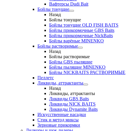
Вафтерсы Dudi Bait
Бойлы тонущие
Назад
Бойлы тонущие
Бойлы тонущие OLD FISH BAITS
Бойлы прикормочные GBS Baits
Бойлы прикормочные NickBaits
Бойлы варёные MINENKO
Бойлы растворимые
Назад
Бойлы растворимые
Бойлы GBS пылящие
Бойлы пылящие MINENKO
Бойлы NICKBAITS РАСТВОРИМЫЕ
Пеллетс
Ликвиды, аттрактанты
Назад
Ликвиды, аттрактанты
Ликвиды GBS Baits
Ликвиды NICK BAITS
Ликвиды Dynamite Baits
Искусственные насадки
Стик и метод миксы
Зерновые прикормки
Лидкоры и шок лидеры