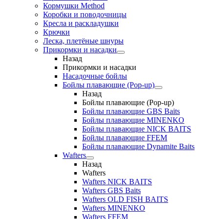
Кормушки Method
Коробки и поводочницы
Кресла и раскладушки
Крючки
Леска, плетёные шнуры
Прикормки и насадки
Назад
Прикормки и насадки
Насадочные бойлы
Бойлы плавающие (Pop-up)
Назад
Бойлы плавающие (Pop-up)
Бойлы плавающие GBS Baits
Бойлы плавающие MINENKO
Бойлы плавающие NICK BAITS
Бойлы плавающие FFEM
Бойлы плавающие Dynamite Baits
Wafters
Назад
Wafters
Wafters NICK BAITS
Wafters GBS Baits
Wafters OLD FISH BAITS
Wafters MINENKO
Wafters FFEM