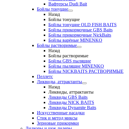
Вафтерсы Dudi Bait
Бойлы тонущие
Назад
Бойлы тонущие
Бойлы тонущие OLD FISH BAITS
Бойлы прикормочные GBS Baits
Бойлы прикормочные NickBaits
Бойлы варёные MINENKO
Бойлы растворимые
Назад
Бойлы растворимые
Бойлы GBS пылящие
Бойлы пылящие MINENKO
Бойлы NICKBAITS РАСТВОРИМЫЕ
Пеллетс
Ликвиды, аттрактанты
Назад
Ликвиды, аттрактанты
Ликвиды GBS Baits
Ликвиды NICK BAITS
Ликвиды Dynamite Baits
Искусственные насадки
Стик и метод миксы
Зерновые прикормки
Лидкоры и шок лидеры