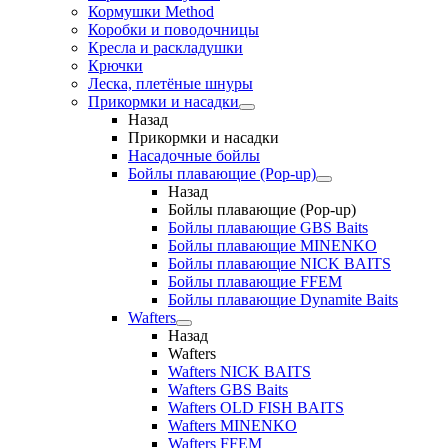
Кормушки Method
Коробки и поводочницы
Кресла и раскладушки
Крючки
Леска, плетёные шнуры
Прикормки и насадки
Назад
Прикормки и насадки
Насадочные бойлы
Бойлы плавающие (Pop-up)
Назад
Бойлы плавающие (Pop-up)
Бойлы плавающие GBS Baits
Бойлы плавающие MINENKO
Бойлы плавающие NICK BAITS
Бойлы плавающие FFEM
Бойлы плавающие Dynamite Baits
Wafters
Назад
Wafters
Wafters NICK BAITS
Wafters GBS Baits
Wafters OLD FISH BAITS
Wafters MINENKO
Wafters FFEM