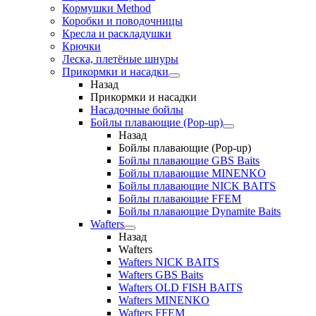
Кормушки Method
Коробки и поводочницы
Кресла и раскладушки
Крючки
Леска, плетёные шнуры
Прикормки и насадки
Назад
Прикормки и насадки
Насадочные бойлы
Бойлы плавающие (Pop-up)
Назад
Бойлы плавающие (Pop-up)
Бойлы плавающие GBS Baits
Бойлы плавающие MINENKO
Бойлы плавающие NICK BAITS
Бойлы плавающие FFEM
Бойлы плавающие Dynamite Baits
Wafters
Назад
Wafters
Wafters NICK BAITS
Wafters GBS Baits
Wafters OLD FISH BAITS
Wafters MINENKO
Wafters FFEM