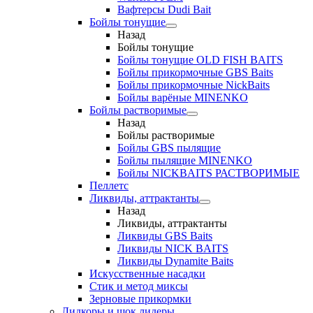
Вафтерсы Dudi Bait
Бойлы тонущие
Назад
Бойлы тонущие
Бойлы тонущие OLD FISH BAITS
Бойлы прикормочные GBS Baits
Бойлы прикормочные NickBaits
Бойлы варёные MINENKO
Бойлы растворимые
Назад
Бойлы растворимые
Бойлы GBS пылящие
Бойлы пылящие MINENKO
Бойлы NICKBAITS РАСТВОРИМЫЕ
Пеллетс
Ликвиды, аттрактанты
Назад
Ликвиды, аттрактанты
Ликвиды GBS Baits
Ликвиды NICK BAITS
Ликвиды Dynamite Baits
Искусственные насадки
Стик и метод миксы
Зерновые прикормки
Лидкоры и шок лидеры