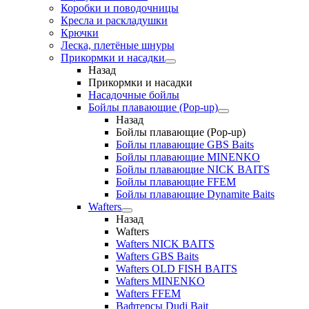
Коробки и поводочницы
Кресла и раскладушки
Крючки
Леска, плетёные шнуры
Прикормки и насадки
Назад
Прикормки и насадки
Насадочные бойлы
Бойлы плавающие (Pop-up)
Назад
Бойлы плавающие (Pop-up)
Бойлы плавающие GBS Baits
Бойлы плавающие MINENKO
Бойлы плавающие NICK BAITS
Бойлы плавающие FFEM
Бойлы плавающие Dynamite Baits
Wafters
Назад
Wafters
Wafters NICK BAITS
Wafters GBS Baits
Wafters OLD FISH BAITS
Wafters MINENKO
Wafters FFEM
Вафтерсы Dudi Bait