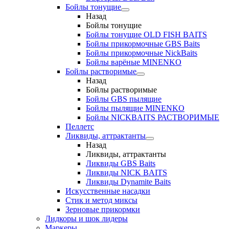
Бойлы тонущие
Назад
Бойлы тонущие
Бойлы тонущие OLD FISH BAITS
Бойлы прикормочные GBS Baits
Бойлы прикормочные NickBaits
Бойлы варёные MINENKO
Бойлы растворимые
Назад
Бойлы растворимые
Бойлы GBS пылящие
Бойлы пылящие MINENKO
Бойлы NICKBAITS РАСТВОРИМЫЕ
Пеллетс
Ликвиды, аттрактанты
Назад
Ликвиды, аттрактанты
Ликвиды GBS Baits
Ликвиды NICK BAITS
Ликвиды Dynamite Baits
Искусственные насадки
Стик и метод миксы
Зерновые прикормки
Лидкоры и шок лидеры
Маркеры