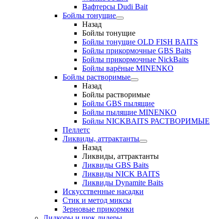
Вафтерсы Dudi Bait
Бойлы тонущие
Назад
Бойлы тонущие
Бойлы тонущие OLD FISH BAITS
Бойлы прикормочные GBS Baits
Бойлы прикормочные NickBaits
Бойлы варёные MINENKO
Бойлы растворимые
Назад
Бойлы растворимые
Бойлы GBS пылящие
Бойлы пылящие MINENKO
Бойлы NICKBAITS РАСТВОРИМЫЕ
Пеллетс
Ликвиды, аттрактанты
Назад
Ликвиды, аттрактанты
Ликвиды GBS Baits
Ликвиды NICK BAITS
Ликвиды Dynamite Baits
Искусственные насадки
Стик и метод миксы
Зерновые прикормки
Лидкоры и шок лидеры