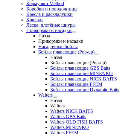
Кормушки Method
Коробки и поводочницы
Кресла и раскладушки
Крючки
Леска, плетёные шнуры
Прикормки и насадки
Назад
Прикормки и насадки
Насадочные бойлы
Бойлы плавающие (Pop-up)
Назад
Бойлы плавающие (Pop-up)
Бойлы плавающие GBS Baits
Бойлы плавающие MINENKO
Бойлы плавающие NICK BAITS
Бойлы плавающие FFEM
Бойлы плавающие Dynamite Baits
Wafters
Назад
Wafters
Wafters NICK BAITS
Wafters GBS Baits
Wafters OLD FISH BAITS
Wafters MINENKO
Wafters FFEM