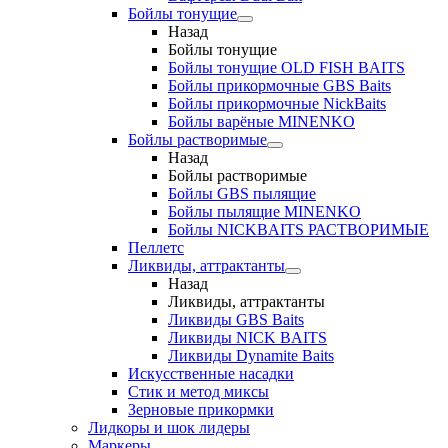
Бойлы тонущие
Назад
Бойлы тонущие
Бойлы тонущие OLD FISH BAITS
Бойлы прикормочные GBS Baits
Бойлы прикормочные NickBaits
Бойлы варёные MINENKO
Бойлы растворимые
Назад
Бойлы растворимые
Бойлы GBS пылящие
Бойлы пылящие MINENKO
Бойлы NICKBAITS РАСТВОРИМЫЕ
Пеллетс
Ликвиды, аттрактанты
Назад
Ликвиды, аттрактанты
Ликвиды GBS Baits
Ликвиды NICK BAITS
Ликвиды Dynamite Baits
Искусственные насадки
Стик и метод миксы
Зерновые прикормки
Лидкоры и шок лидеры
Маркеры