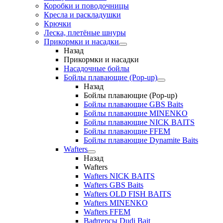
Коробки и поводочницы
Кресла и раскладушки
Крючки
Леска, плетёные шнуры
Прикормки и насадки
Назад
Прикормки и насадки
Насадочные бойлы
Бойлы плавающие (Pop-up)
Назад
Бойлы плавающие (Pop-up)
Бойлы плавающие GBS Baits
Бойлы плавающие MINENKO
Бойлы плавающие NICK BAITS
Бойлы плавающие FFEM
Бойлы плавающие Dynamite Baits
Wafters
Назад
Wafters
Wafters NICK BAITS
Wafters GBS Baits
Wafters OLD FISH BAITS
Wafters MINENKO
Wafters FFEM
Вафтерсы Dudi Bait