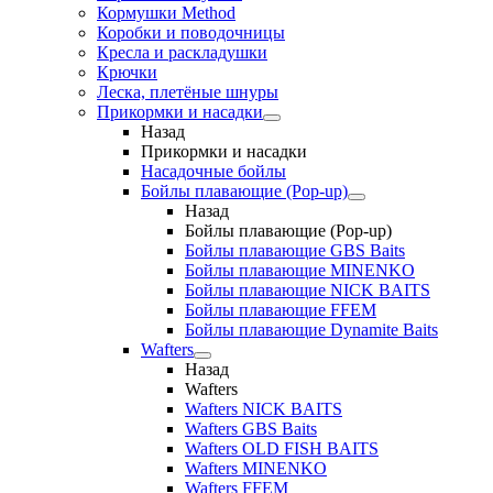
Кормушки Method
Коробки и поводочницы
Кресла и раскладушки
Крючки
Леска, плетёные шнуры
Прикормки и насадки
Назад
Прикормки и насадки
Насадочные бойлы
Бойлы плавающие (Pop-up)
Назад
Бойлы плавающие (Pop-up)
Бойлы плавающие GBS Baits
Бойлы плавающие MINENKO
Бойлы плавающие NICK BAITS
Бойлы плавающие FFEM
Бойлы плавающие Dynamite Baits
Wafters
Назад
Wafters
Wafters NICK BAITS
Wafters GBS Baits
Wafters OLD FISH BAITS
Wafters MINENKO
Wafters FFEM