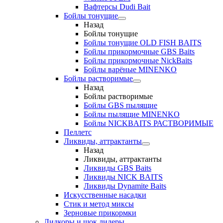
Вафтерсы Dudi Bait
Бойлы тонущие
Назад
Бойлы тонущие
Бойлы тонущие OLD FISH BAITS
Бойлы прикормочные GBS Baits
Бойлы прикормочные NickBaits
Бойлы варёные MINENKO
Бойлы растворимые
Назад
Бойлы растворимые
Бойлы GBS пылящие
Бойлы пылящие MINENKO
Бойлы NICKBAITS РАСТВОРИМЫЕ
Пеллетс
Ликвиды, аттрактанты
Назад
Ликвиды, аттрактанты
Ликвиды GBS Baits
Ликвиды NICK BAITS
Ликвиды Dynamite Baits
Искусственные насадки
Стик и метод миксы
Зерновые прикормки
Лидкоры и шок лидеры