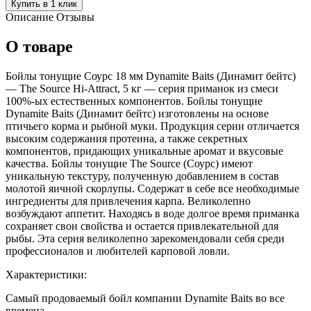
Купить в 1 клик
Описание
Отзывы
О товаре
Бойлы тонущие Соурс 18 мм Dynamite Baits (Динамит бейтс)
— The Source Hi-Attract, 5 кг — серия приманок из смеси
100%-ых естественных компонентов. Бойлы тонущие
Dynamite Baits (Динамит бейтс) изготовлены на основе
птичьего корма и рыбной муки. Продукция серии отличается
высоким содержания протеина, а также секретных
компонентов, придающих уникальные аромат и вкусовые
качества. Бойлы тонущие The Source (Соурс) имеют
уникальную текстуру, полученную добавлением в состав
молотой яичной скорлупы. Содержат в себе все необходимые
ингредиенты для привлечения карпа. Великолепно
возбуждают аппетит. Находясь в воде долгое время приманка
сохраняет свои свойства и остается привлекательной для
рыбы. Эта серия великолепно зарекомендовали себя среди
профессионалов и любителей карповой ловли.
Характеристики:
Самый продоваемый бойл компании Dynamite Baits во все
времена