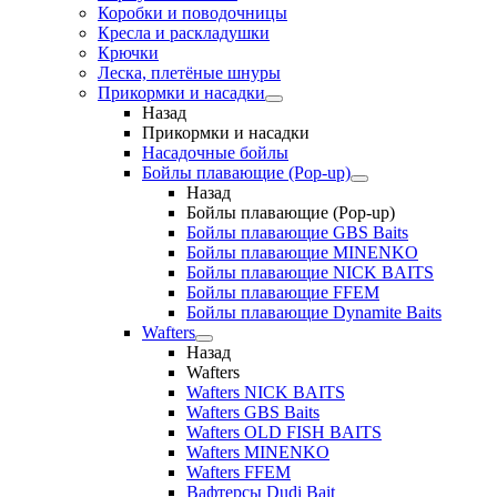
Коробки и поводочницы
Кресла и раскладушки
Крючки
Леска, плетёные шнуры
Прикормки и насадки
Назад
Прикормки и насадки
Насадочные бойлы
Бойлы плавающие (Pop-up)
Назад
Бойлы плавающие (Pop-up)
Бойлы плавающие GBS Baits
Бойлы плавающие MINENKO
Бойлы плавающие NICK BAITS
Бойлы плавающие FFEM
Бойлы плавающие Dynamite Baits
Wafters
Назад
Wafters
Wafters NICK BAITS
Wafters GBS Baits
Wafters OLD FISH BAITS
Wafters MINENKO
Wafters FFEM
Вафтерсы Dudi Bait