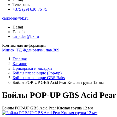
Телефоны
+375 (29) 630-76-75
carpidea@bk.ru
Назад
E-mails
carpidea@bk.ru
Контактная информация
Минск, ТД Ждановичи, пав.309
Главная
Каталог
Прикормки и насадки
Бойлы плавающие (Pop-up)
Бойлы плавающие GBS Baits
Бойлы POP-UP GBS Acid Pear Кислая груша 12 мм
Бойлы POP-UP GBS Acid Pear
Бойлы POP-UP GBS Acid Pear Кислая груша 12 мм