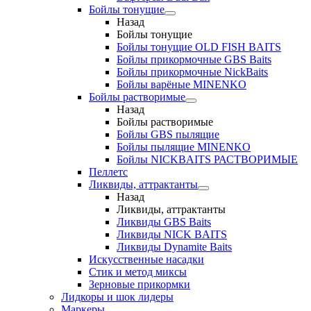
Бойлы тонущие
Назад
Бойлы тонущие
Бойлы тонущие OLD FISH BAITS
Бойлы прикормочные GBS Baits
Бойлы прикормочные NickBaits
Бойлы варёные MINENKO
Бойлы растворимые
Назад
Бойлы растворимые
Бойлы GBS пылящие
Бойлы пылящие MINENKO
Бойлы NICKBAITS РАСТВОРИМЫЕ
Пеллетс
Ликвиды, аттрактанты
Назад
Ликвиды, аттрактанты
Ликвиды GBS Baits
Ликвиды NICK BAITS
Ликвиды Dynamite Baits
Искусственные насадки
Стик и метод миксы
Зерновые прикормки
Лидкоры и шок лидеры
Маркеры