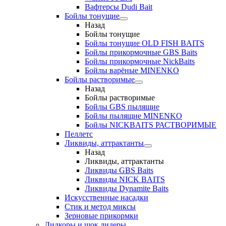
Вафтерсы Dudi Bait
Бойлы тонущие
Назад
Бойлы тонущие
Бойлы тонущие OLD FISH BAITS
Бойлы прикормочные GBS Baits
Бойлы прикормочные NickBaits
Бойлы варёные MINENKO
Бойлы растворимые
Назад
Бойлы растворимые
Бойлы GBS пылящие
Бойлы пылящие MINENKO
Бойлы NICKBAITS РАСТВОРИМЫЕ
Пеллетс
Ликвиды, аттрактанты
Назад
Ликвиды, аттрактанты
Ликвиды GBS Baits
Ликвиды NICK BAITS
Ликвиды Dynamite Baits
Искусственные насадки
Стик и метод миксы
Зерновые прикормки
Лидкоры и шок лидеры